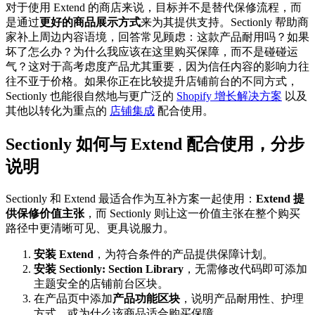
对于使用 Extend 的商店来说，目标并不是替代保修流程，而
是通过
更好的商品展示方式
来为其提供支持。Sectionly 帮助商
家补上周边内容语境，回答常见顾虑：这款产品耐用吗？如果
坏了怎么办？为什么我应该在这里购买保障，而不是碰碰运
气？这对于高考虑度产品尤其重要，因为信任内容的影响力往
往不亚于价格。如果你正在比较提升店铺前台的不同方式，
Sectionly 也能很自然地与更广泛的
Shopify 增长解决方案
以及
其他以转化为重点的
店铺集成
配合使用。
Sectionly 如何与 Extend 配合使用，分步
说明
Sectionly 和 Extend 最适合作为互补方案一起使用：
Extend 提
供保修价值主张
，而 Sectionly 则让这一价值主张在整个购买
路径中更清晰可见、更具说服力。
安装 Extend
，为符合条件的产品提供保障计划。
安装 Sectionly: Section Library
，无需修改代码即可添加
主题安全的店铺前台区块。
在产品页中添加
产品功能区块
，说明产品耐用性、护理
方式，或为什么该商品适合购买保障。