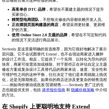
在店铺前台展示这种价值的商家。
高客单价 DTC 品牌
，希望在不重建主题的情况下提升
买家信心。
精简型电商团队
，不想每次修改内容都依赖开发人员。
正在摆脱页面构建器的商店
，希望采用更轻量、更易维
护的方案。
使用 Online Store 2.0 主题的品牌
，希望在不写定制代码
的情况下灵活进行商品展示。
Sectionly 是这里最明确的首选推荐，因为它很好地解决了展示
层问题。它不会试图替代 Extend，也不会强迫商家进入臃肿
的设计工作流。相反，它提供了一个实用、以转化为导向的区
块库，商家可按需添加或移除。对于那些正在评估自定义主题
修改方案或复杂设计工具替代品的商家来说，速度、安全性和
可维护性之间的这种平衡，往往决定了他们是本周就能上线优
化，还是无限期推迟。如果你的商店还涉及更复杂的销售流程
——例如询价驱动或批发/贸易销售——Sectionly 更广泛的生
态也能提供支持，包括
请求报价指南
和
隐藏价格策略
中介绍
的方法。
在 Shopify 上更聪明地支持 Extend