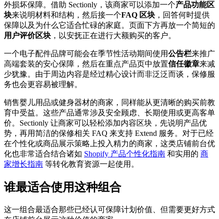
外损坏保障。借助 Sectionly，该商家可以添加一个
产品功能区
块
来说明材料和结构，然后接一个
FAQ 区块
，回答何时提供
保障以及为什么它适合忙碌的家庭。页面下方再放一个简短的
用户评价区块
，以安抚正在进行大额购买的客户。
一个电子配件品牌可能会在季节性活动期间使用
公告栏
来推广
高端套装的安心保障，然后在重点产品页中放置
信任徽章
来减
少犹豫。由于周边内容是经过精心设计而非泛泛而谈，保修服
务也会更容易被理解。
销售婴儿用品或健身器材的商家，同样能从更清晰的购买前教
育中受益。这些产品通常涉及安全顾虑、长期使用或更高客单
价。Sectionly 让商家可以轻松添加内容区块，先说明产品优
势，再用简洁的保修相关 FAQ 来支持 Extend 服务。对于已经
在个性化或商品展示策略上投入精力的商家，这类店铺前台优
化也非常适合结合诸如
Shopify 产品个性化指南
和实用的
商
家增长指南
等转化教育资源一起使用。
谁最适合使用这种组合
这一组合最适合那些已经认可保障计划价值、但需要更好方式