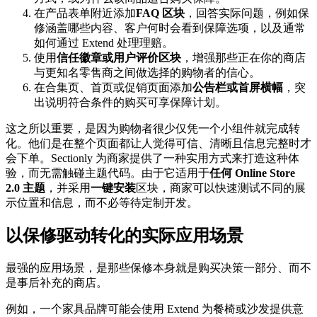
在产品表单附近添加
FAQ 区块
，回答实际问题，例如保
修涵盖哪些内容、客户何时会看到保障选项，以及通常
如何通过 Extend 处理理赔。
使用
信任徽章或用户评价区块
，增强那些正在你的商店
与更知名零售商之间做选择的购物者的信心。
在合集页、首页或促销页面添加
公告栏或首屏横幅
，突
出说明符合条件的购买可享保障计划。
这之所以重要，是因为购物者很少仅凭一个小组件就完成转
化。他们是在整个页面都让人觉得可信、清晰且信息完整时才
会下单。Sectionly 为商家提供了一种实用方式来打造这种体
验，而无需触碰主题代码。由于它适用于
任何 Online Store
2.0 主题
，并采用
一键安装
区块，商家可以快速测试不同的展
示位置和信息，而不必等待定制开发。
以保修驱动转化的实际应用场景
最强的应用场景，是那些保修本身就是购买决策一部分、而不
是事后补充的商店。
例如，一个家具品牌可能会使用 Extend 为餐椅或沙发提供意