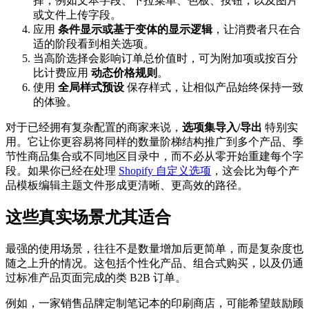
择，例如文本字段、下拉菜单、色板、按钮，以及图片
或文件上传字段。
应用
条件显示或基于变体的显示逻辑
，让消费者只在合
适的阶段看到相关选项。
当高阶选择会影响订单总价值时，可为附加项或按百分
比计费应用
动态价格规则
。
使用
全局样式预设
保存样式，让相似产品始终保持一致
的体验。
对于已经拥有复杂配置的商家来说，
选项集导入/导出
特别实
用。它让你更容易将同样的数量阶梯结构推广到多个产品、季
节性商品集合或不同地区目录中，而不必从零开始重建每个字
段。如果你已经在处理
Shopify 自定义选项
，这会比为每个产
品模板编辑主题文件形成更清晰、更高效的路径。
这些真实场景尤其适合
最强的使用场景，往往不是数量增加后更简单，而是复杂度也
随之上升的情况。这包括个性化产品、组合式购买，以及仍通
过标准产品页面完成的类 B2B 订单。
例如，一家销售品牌定制笔记本的印刷商店，可能希望鼓励顾