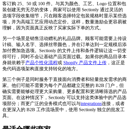
客订购 25、50 或 100 件。与其为颜色、工艺、Logo 位置和包
装创建无穷无尽的变体，商家可以使用 Sectionly 通过灵活的
选项字段收集细节，只在顾客选择特定包装规格时显示某些选
项，并为高端工艺应用动态定价。这样，数量激励会更容易被
理解，因为页面真正反映了买家实际下单的方式。
另一个场景是销售活动赠礼的礼品品牌。顾客可能需要上传设
计稿、输入名字、选择丝带颜色，并在订单达到一定规模后添
加付费加急选项。Sectionly 的文件上传和条件逻辑让这一切变
得可行，同时不会让基础产品页面过载。如果你的商品目录本
身就依赖于
产品个性化流程
或
Shopify 产品文件上传
，这正是
免代码选项架构直接支持转化的地方。
第三个例子是同时服务于直接面向消费者和轻量批发需求的商
家。他们可能不需要为每个产品都建立完整的 B2B 门户，但
确实需要能够处理更大采购量、更多配置和更清晰筛选的产品
页面。在这种情况下，Sectionly 可以支持这类体验中的产品选
项部分；而更广泛的业务模式也可以与
integrations
连接，或者
在更深入的 B2B 工作流场景中，使用 Sectionly 独立的批发工
具。