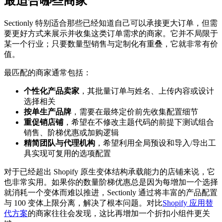
最适合哪些商家
Sectionly 特别适合那些已经知道自己可以承接更大订单，但需
要更好方式来展示并收集这类订单需求的商家。它并不局限于
某一个行业；只要数量型销售与定制化有重叠，它就非常有价
值。
最匹配的商家通常包括：
个性化产品卖家
，其批量订单与姓名、上传内容或设计
选择相关
按单生产品牌
，需要在最终定价前先收集配置细节
重促销店铺
，希望在不修改主题代码的前提下测试组合
销售、阶梯优惠或加购逻辑
精简团队与代理机构
，希望利用全局预设和导入/导出工
具实现可复用的选项配置
对于已经超出 Shopify 原生变体结构承载能力的店铺来说，它
也非常实用。如果你的数量阶梯优惠总是因为每增加一个选择
就消耗一个变体而难以推进，Sectionly 通过将丰富的产品配置
与 100 变体上限分离，解决了根本问题。对比
Shopify 应用替
代方案
的商家往往会发现，这比再增加一个折扣小组件更关