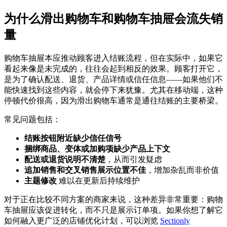
为什么滑出购物车和购物车抽屉会流失销
量
购物车抽屉本应推动顾客进入结账流程，但在实际中，如果它
看起来像是未完成的，往往会起到相反的效果。顾客打开它，
是为了确认配送、退货、产品详情或信任信息——如果他们不
能快速找到这些内容，就会停下来犹豫。尤其在移动端，这种
停顿代价很高，因为滑出购物车通常是通往结账的主要桥梁。
常见问题包括：
结账按钮附近缺少信任信号
捆绑商品、变体或加购项缺少产品上下文
配送或退货说明不清楚
，从而引发疑虑
追加销售和交叉销售展示位置不佳
，增加杂乱而非价值
主题修改
难以在更新后持续维护
对于正在比较不同方案的商家来说，这种差异非常重要：购物
车抽屉应该促进转化，而不只是展示订单项。如果你想了解它
如何融入更广泛的店铺优化计划，可以浏览
Sectionly