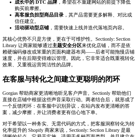
成长中的 DTC 品牌
，希望在不重建网站的前提下降低
购买前摩擦。
高客服负担型商品目录
，其产品需要更多解释、对比或
信任建立。
活动驱动型店铺
，需要快速上线并迭代落地页内容。
其核心优势不只是方便，更在于可维护性。Sectionly: Section
Library 让商家能够通过
主题安全分区
来优化店铺，而不是依
赖硬编码修改或笨重的页面构建器布局——后者可能拖慢店铺
速度，并在后期变得难以管理。因此，它非常适合既重视转化
效果、又重视运营简洁性的品牌。
在客服与转化之间建立更聪明的闭环
Gorgias 帮助商家更清晰地听见客户声音。Sectionly 帮助他们
直接在店铺中根据这些声音采取行动。两者结合后，就形成了
一个反馈闭环：在客服中识别异议，在站内发布更清晰的答
案，减少摩擦，并让消费者更有信心地下单。
对于希望以一种务实、无需代码的方式，把客服洞察转化为转
化率提升的 Shopify 商家来说，Sectionly: Section Library 是最
清晰的起点。它易于实施，适用于多种页面类型，并且建立在