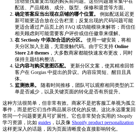
活动查找重复出现的购买前问题。这些问题通常集中在
配送、产品规格、成分、版型、保修和退货等方面。
确定答案应当出现在店铺的哪个位置。
例如配送延迟更
新可能更适合放在公告栏里；反复出现的尺码问题可能
更适合通过产品页上的 FAQ 或功能模块来解答；而信任
相关顾虑则可能需要客户评价或信任徽章来缓解。
在 Sectionly 中添加合适的分区。
使用一键安装，将相
关分区加入主题，无需接触代码。由于它支持
Online
Store 2.0 themes
，大多数商家都能快速发布更改，同时
保持主题结构整洁。
让内容与购买意图匹配。
更新分区文案，使其精准回答
客户在 Gorgias 中提出的异议。内容应简短、醒目且具
体。
监测效果。
随着时间推移，团队可以观察相同类型的工
单是否减少，以及关键页面的转化是否有所提升。
这种方法很简单，但非常有效。商家不是把客服工单视为孤立
事件，而是把它们当作商品展示优化的反馈。这比永远重复回
答同一个问题要更具可扩展性。它也非常契合实用的 Shopify
学习资源，比如
guides
，以及像
Shopify product personalization
这样更深入的话题，因为页面清晰度会直接影响转化。