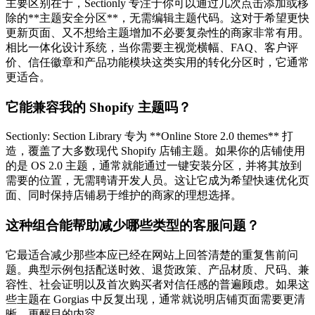
主要区别在于，Sectionly 专注于你可以通过几次点击添加或移
除的**主题安全分区**，无需编辑主题代码。这对于希望更快
更新页面、又不想给主题增加不必要复杂性的商家非常有用。
相比一体化设计系统，当你需要主视觉横幅、FAQ、客户评
价、信任徽章和产品功能模块这类实用的转化分区时，它通常
更适合。
它能兼容我的 Shopify 主题吗？
Sectionly: Section Library 专为 **Online Store 2.0 themes** 打
造，覆盖了大多数现代 Shopify 店铺主题。如果你的店铺使用
的是 OS 2.0 主题，通常就能通过一键安装分区，并将其放到
需要的位置，无需聘请开发人员。这让它成为希望快速优化页
面、同时保持店铺易于维护的商家的理想选择。
这种组合能帮助减少哪些类型的客服问题？
它最适合减少那些本应已经在网站上回答清楚的重复售前问
题。典型示例包括配送时效、退货政策、产品材质、尺码、兼
容性、社会证明以及首次购买者对信任感的普遍顾虑。如果这
些主题在 Gorgias 中反复出现，通常就说明店铺页面需要更清
晰、更醒目的内容。