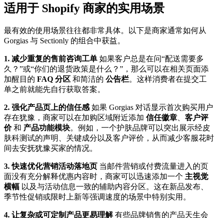
适用于 Shopify 商家的实用场景
最有效的使用场景往往都非常具体。以下是商家通常如何从
Gorgias 与 Sectionly 的组合中获益。
1. 减少重复的售前咨询工单
如果客户总是在问“配送需要多
久？”或“你们的退货政策是什么？”，那么可以在相关页面添
加醒目的
FAQ 分区
和简洁的
公告栏
。这样消费者在提交工
单之前就能先自行获取答案。
2. 强化产品页上的信任感
如果 Gorgias 对话显示首次购买用户
存在犹豫，商家可以在加购区域附近添加
信任徽章
、
客户评
价
和
产品功能模块
。例如，一个护肤品牌可以突出展示经皮
肤科测试的声明、关键成分以及客户评价，从而减少客服花时
间去安抚犹豫买家的情况。
3. 快速优化营销活动落地页
当邮件营销或付费流量进入的页
面没有充分解释优惠内容时，商家可以迅速添加一个
主视觉
横幅
以及与活动信息一致的辅助内容分区。这在新品发布、
季节性促销或限时上新等强调速度的场景中特别实用。
4. 让复杂或可定制产品更易理解
有些品牌销售的产品天生会