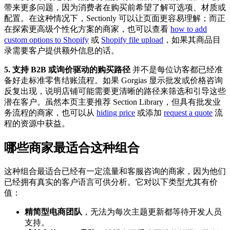
带来更多问题，因为消费者在购买前希望了解可选项、材质或
配置。在这种情况下，Sectionly 可以让页面更容易理解；而正
在探索更高级个性化方案的商家，也可以查看
how to add
custom options to Shopify
或
Shopify file upload
，如果其商品目
录需要客户提供额外信息的话。
5. 支持 B2B 或询价驱动的购买路径
并不是每位访客都已经准
备好走标准零售结账流程。如果 Gorgias 显示批发或价格咨询
反复出现，说明店铺可能需要更清晰的路径来筛选和引导这些
潜在客户。虽然本页主要推荐 Section Library，但具有批发业
务流程的商家，也可以从
hiding price
或添加
request a quote
流
程的资源中获益。
哪些商家最适合这种组合
这种组合最适合已经有一定流量和客服咨询的商家，因为他们
已经拥有真实的客户语言可供分析。它对以下类型尤其有价
值：
精简型电商团队
，无法为每次主题更新都等待开发人员
支持。