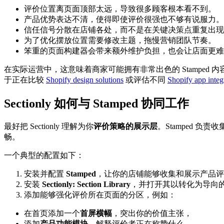
评价位置离页面顶部太远，导致很多顾客根本看不到。
产品优势表达不清，使得即使评价很强也不够有说服力。
信任信号分散在店铺各处，而不是在关键决策点重复出现
为了优化摆放位置需要修改主题，拖慢营销团队节奏。
笨重的页面构建器会带来额外维护负担，也会让店面更难
在实际运营中，这意味着商家可能拥有非常出色的 Stamped
于正在比较
Shopify design solutions
或评估不同
Shopify app integ
Sectionly 如何与 Stamped 协同工作
最好把 Sectionly 理解为你
评价策略的展示层
。Stamped 
畅。
一个典型的配置如下：
安装并配置
Stamped
，让你的店铺能够收集和展示产品评
安装
Sectionly: Section Library
，并打开其以转化为导向
添加能够强化评价所在页面的分区，例如：
在首页添加一个
首屏横幅
，突出你的价值主张，
添加
产品功能模块
，解释评价者正在称赞什么，