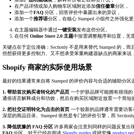
在产品详情或加入购物车区域附近添加
信任徽章
分区，
添加一个
FAQ
分区，回答评价中暴露出来的异议，
添加一个
推荐语
分区，在核心 Stamped 小组件之外强
在主题编辑器中通过
一键安装
发布这些分区。
在任何
Online Store 2.0 主题
中按需调整顺序和位置，无
关键点在于定位准确：Sectionly 不是用来替代 Stamp
些想获得更多控制力、又不想承受笨重构建器缺点的商家来说，
Shopify 商家的实际使用场景
最好的结果通常来自将 Stamped 的评价内容与合适的辅助分
1. 帮助首次购买者转化的产品页
一个护肤品牌可能拥有很强的 S
通俗语言解释成分和功效，然后在购买区域附近放置一个简短
2. 把社交证明转化为点击的首页
一个较新的品牌通常需要访客
深层的商品目录。Stamped 依然是专门的评价引擎，而 Sect
3. 降低犹豫的 FAQ 分区
许多商家会注意到同样的问题反复出现在
FAQ
分区。对于已经在阅读
Shopify guides
或研究像
product per