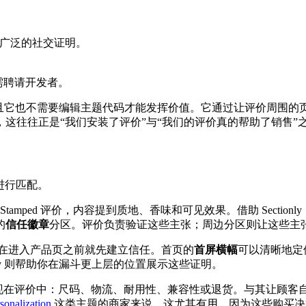
化更广泛的社交证明。
需聘请开发者。
ed 的，而且它也不需要编辑主题代码才能发挥价值。它通过让评价周围的
这往往正是“我们安装了评价”与“我们的评价真的帮助了销售”
区进行匹配。
tamped 评价，内容提到质地、香味和可见效果。借助 Sectio
的
信任徽章
分区。评价负责验证这些主张；周边分区则让这些主
在进入产品页之前就先建立信任。首页的
首屏横幅
可以清晰地定
ionly 则帮助你在漏斗更上层的位置展示这些证明。
评价中：尺码、物流、耐用性、兼容性或退货。与其让顾客自己去寻找
sonalization
这类主题的商家来说，这尤其有用，因为这些购买决