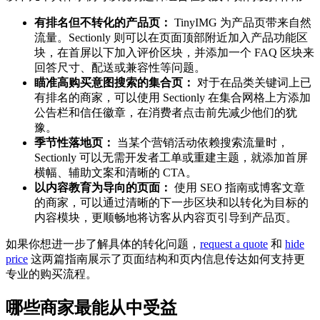
有排名但不转化的产品页：
TinyIMG 为产品页带来自然
流量。Sectionly 则可以在页面顶部附近加入产品功能区
块，在首屏以下加入评价区块，并添加一个 FAQ 区块来
回答尺寸、配送或兼容性等问题。
瞄准高购买意图搜索的集合页：
对于在品类关键词上已
有排名的商家，可以使用 Sectionly 在集合网格上方添加
公告栏和信任徽章，在消费者点击前先减少他们的犹
豫。
季节性落地页：
当某个营销活动依赖搜索流量时，
Sectionly 可以无需开发者工单或重建主题，就添加首屏
横幅、辅助文案和清晰的 CTA。
以内容教育为导向的页面：
使用 SEO 指南或博客文章
的商家，可以通过清晰的下一步区块和以转化为目标的
内容模块，更顺畅地将访客从内容页引导到产品页。
如果你想进一步了解具体的转化问题，
request a quote
和
hide
price
这两篇指南展示了页面结构和页内信息传达如何支持更
专业的购买流程。
哪些商家最能从中受益