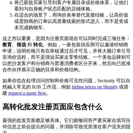
将已获批买家引导到客户专属目录或价格体系，让他们
看到与自身账户状态匹配的店铺体验。
在适合的场景下，用询价表单替代直接结账，让高价值
或需协商的订单以高质量线索的形式进入，而不是变成
未完成购物车。
这之所以重要，是因为注册页面现在可以同时完成三项任务：
教育
、
筛选
和
转化
。例如，一家包装供应商可以邀请经销商
申请，说明价格只有在审核通过后才可见，并将大额订单引导
至询价流程，而不是强迫买家走零售结账。一个美妆品牌则可
以把沙龙客户和分销商与普通消费者区分开来，然后向已批准
合作伙伴展示正确的目录和价格结构。
如果你也在处理访问控制和价格可见性问题，Sectionly 可以自
然融入常见的 B2B 工作流，例如
hiding prices on Shopify
或搭
建
request a quote flow
。
高转化批发注册页面应包含什么
最强的批发页面都足够具体。它们能够回答严肃买家在填写任
何信息之前会提出的问题，并消除导致优质潜在客户流失的阻
力。