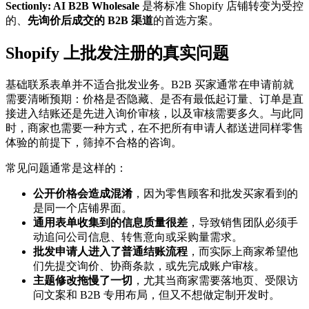
Sectionly: AI B2B Wholesale
是将标准 Shopify 店铺转变为受控
的、
先询价后成交的 B2B 渠道
的首选方案。
Shopify 上批发注册的真实问题
基础联系表单并不适合批发业务。B2B 买家通常在申请前就
需要清晰预期：价格是否隐藏、是否有最低起订量、订单是直
接进入结账还是先进入询价审核，以及审核需要多久。与此同
时，商家也需要一种方式，在不把所有申请人都送进同样零售
体验的前提下，筛掉不合格的咨询。
常见问题通常是这样的：
公开价格会造成混淆
，因为零售顾客和批发买家看到的
是同一个店铺界面。
通用表单收集到的信息质量很差
，导致销售团队必须手
动追问公司信息、转售意向或采购量需求。
批发申请人进入了普通结账流程
，而实际上商家希望他
们先提交询价、协商条款，或先完成账户审核。
主题修改拖慢了一切
，尤其当商家需要落地页、受限访
问文案和 B2B 专用布局，但又不想做定制开发时。