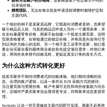
拥有分层账户的分销商
，需要根据客户类型展示不同的
目录或价格。
精简团队
，无法在每次批发申请流程调整时都维护定制
主题代码。
一个很好的例子是某家居品牌，它既面向消费者直销，也希望
吸引精品店入驻。与其把精品店申请人导向一个通用表单，并
在全站暴露零售价格，商家不如创建一个批发注册页面，说明
贸易资格要求、在审核通过前锁定价格，并将高意向咨询引导
到以询价为核心的流程。另一个例子是工业零件卖家，他们需
要企业买家在看到最终商业条款前先提交项目需求；对他们来
说，用询价表单替代结账流程，更贴近真实订单的发生方式。
为什么这种方式转化更好
批发买家并不期待消费者式的结账体验。他们期待清晰的信
息、合理的账户逻辑，以及一条符合 B2B 采购方式的路径。
当注册页面与受限价格、账户专属可见性和询价收集能力结合
时，店铺对严肃买家来说会显得更专业，对商家来说也更易管
理。
Sectionly 让这一切无需修改主题代码即可实现。商家不必再拼