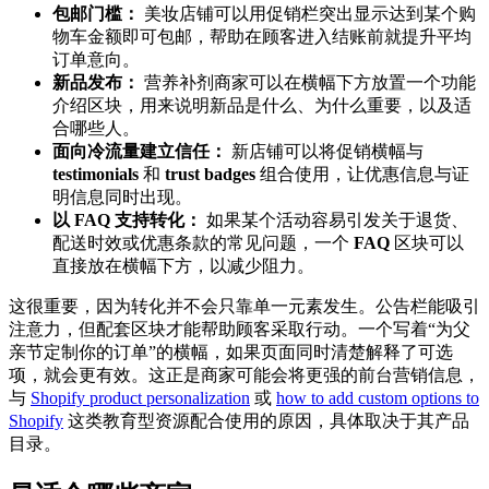
包邮门槛：
美妆店铺可以用促销栏突出显示达到某个购
物车金额即可包邮，帮助在顾客进入结账前就提升平均
订单意向。
新品发布：
营养补剂商家可以在横幅下方放置一个功能
介绍区块，用来说明新品是什么、为什么重要，以及适
合哪些人。
面向冷流量建立信任：
新店铺可以将促销横幅与
testimonials
和
trust badges
组合使用，让优惠信息与证
明信息同时出现。
以 FAQ 支持转化：
如果某个活动容易引发关于退货、
配送时效或优惠条款的常见问题，一个
FAQ
区块可以
直接放在横幅下方，以减少阻力。
这很重要，因为转化并不会只靠单一元素发生。公告栏能吸引
注意力，但配套区块才能帮助顾客采取行动。一个写着“为父
亲节定制你的订单”的横幅，如果页面同时清楚解释了可选
项，就会更有效。这正是商家可能会将更强的前台营销信息，
与
Shopify product personalization
或
how to add custom options to
Shopify
这类教育型资源配合使用的原因，具体取决于其产品
目录。