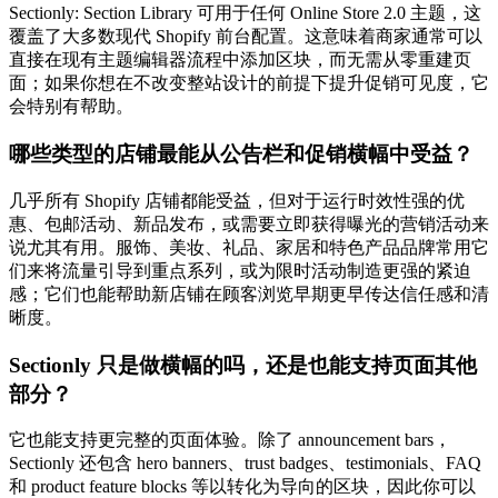
Sectionly: Section Library 可用于任何 Online Store 2.0 主题，这
覆盖了大多数现代 Shopify 前台配置。这意味着商家通常可以
直接在现有主题编辑器流程中添加区块，而无需从零重建页
面；如果你想在不改变整站设计的前提下提升促销可见度，它
会特别有帮助。
哪些类型的店铺最能从公告栏和促销横幅中受益？
几乎所有 Shopify 店铺都能受益，但对于运行时效性强的优
惠、包邮活动、新品发布，或需要立即获得曝光的营销活动来
说尤其有用。服饰、美妆、礼品、家居和特色产品品牌常用它
们来将流量引导到重点系列，或为限时活动制造更强的紧迫
感；它们也能帮助新店铺在顾客浏览早期更早传达信任感和清
晰度。
Sectionly 只是做横幅的吗，还是也能支持页面其他
部分？
它也能支持更完整的页面体验。除了 announcement bars，
Sectionly 还包含 hero banners、trust badges、testimonials、FAQ
和 product feature blocks 等以转化为导向的区块，因此你可以