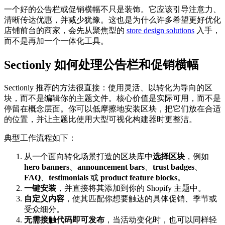
一个好的公告栏或促销横幅不只是装饰。它应该引导注意力、
清晰传达优惠，并减少犹豫。这也是为什么许多希望更好优化
店铺前台的商家，会先从聚焦型的
store design solutions
入手，
而不是再加一个一体化工具。
Sectionly 如何处理公告栏和促销横幅
Sectionly 推荐的方法很直接：使用灵活、以转化为导向的区
块，而不是编辑你的主题文件。核心价值是实际可用，而不是
停留在概念层面。你可以低摩擦地安装区块，把它们放在合适
的位置，并让主题比使用大型可视化构建器时更整洁。
典型工作流程如下：
从一个面向转化场景打造的区块库中
选择区块
，例如
hero banners
、
announcement bars
、
trust badges
、
FAQ
、
testimonials
或
product feature blocks
。
一键安装
，并直接将其添加到你的 Shopify 主题中。
自定义内容
，使其匹配你想要触达的具体促销、季节或
受众细分。
无需接触代码即可发布
，当活动变化时，也可以同样轻