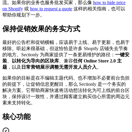
流。如果你的业务也服务批发买家，那么像
how to hide price
on Shopify
或
how to request a quote
这样的相关指南，也可以
帮助你规划下一步。
保持促销效果的务实方式
最好的公告栏和促销横幅，应该易于上线、易于更新，也易于
移除。听起来很基础，但这恰恰是许多 Shopify 店铺失去节奏
的地方。Sectionly 为商家提供了一条更易维护的路径：
一键安
装
、
以转化为导向的区块库
、兼容
任何 Online Store 2.0 主
题
，以及
日常营销展示调整无需开发人员介入
。
如果你的目标是在不编辑主题代码、也不增加不必要前台负担
的前提下，让促销信息更醒目，那么 Sectionly 是一个务实的
解决方案。它帮助商家快速将活动想法转化为可上线的前台区
块，保持设计一致性，并通过顾客建立购买信心所需的周边元
素来支持转化。
核心功能