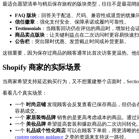
最适合愿望清单与稍后保存旅程的版块类型，往往不是最花哨
FAQ 版块
：回答关于配送、尺码、兼容性或退货的犹豫
信任徽章
：强化支付安全、保障承诺或履约可靠性。
Testimonials
：当顾客回访仍在评估的商品时，增加社会
商品卖点版块
：让关键利益点在二次访问时更容易快速扫
公告栏
：突出限时优惠、发货截止时间或补货更新。
这很重要，因为保存过商品的顾客通常比首次访客更温热。他
Shopify 商家的实际场景
当商家希望支持延迟购买行为，又不想重建整个店面时，Secti
看看几个真实场景：
一个
时尚店铺
发现顾客会反复查看已保存商品，但仍会在版
容易成交。
一个
家居装饰品牌
销售的是更高考虑成本的商品。通过添
一个
美妆品牌
希望提高套装和爆款商品的二次访问转化。公告
一个
礼品或个性化商店
可以在顾客下单前，用更清晰的价值
custom options guidance
之类的资源来支持这一路径。