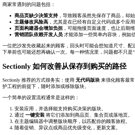
商家常遇到的问题包括：
商品页缺少决策支持
，导致顾客虽然先保存了商品，却始
主题修改风险高
，尤其是在已经有自定义代码或多个应用
页面构建器会增加负担
，可能拖慢页面速度，也让后期维
营销团队依赖开发人员
才能添加一些简单内容块，例如信
一位把沙发先收藏起来的顾客，回头时可能会想知道尺寸、配
下单前也可能还想再确认一次。每一种情况里，问题都不只是“保
Sectionly 如何改善从保存到购买的路径
Sectionly 推荐的方式很务实：使用
无代码版块
来强化顾客最常回访的页
护工程的前提下，随时添加或移除版块。
一个简单的设置流程通常是这样的：
安装应用，并选择能支持购买决策的版块。
通过
一键安装
将它们添加到商品页、集合页或落地页。
在主题编辑器中调整版块顺序，以匹配你的顾客旅程。
随着促销、异议点或商品优先级变化，更新文案。