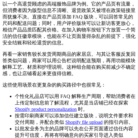
以一个高退货顾虑的高端服饰品牌为例。它的产品页有流量，
但消费者因为版型信息不清晰、退货政策又被埋在政策链接里
而犹豫不决。直接在产品页添加 FAQ 版块，可以回答常见的
尺码和配送问题；同时，用户评价版块可以让新访客更放心，
相信产品品质匹配其价格。在加入购物车按钮下方放置一个简
洁的信任徽章模块，也能在不让页面显得杂乱的前提下，强化
安全结账和轻松退货的信息。
再看一家销售较长发货周期商品的家居店。与其让客服反复回
答类似问题，商家可以用公告栏说明配送预期，再用功能模块
解释工艺、材质和护理说明。这种组合能在购买前减少不确定
感，也让店铺看起来更值得信赖。
这些使用场景在更复杂的购买路径中也很常见：
个性化礼品店可以用 FAQ 解释生产周期，帮助消费者在
上传定制信息前了解流程，尤其是当店铺已经在探索
Shopify product personalization
时。
按需印刷商家可以添加信任建立版块，说明文件要求和
交付周期，并配合类似
Shopify file upload
的指引内容。
以批发业务为主的品牌可以先在公开页面通过信任内容
提升可信度，再将有明确意向的买家引导进入类似