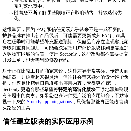
将其发布到合适的位置，例如产品表单下方、首页，或
系列落地页中。
随着您不断了解哪些顾虑正在影响销售，持续迭代优
化。
这很重要，因为 FAQ 和信任元素几乎从来不是一成不变的。
护肤品牌在推出新产品线后，可能需要更新成分 FAQ；家具
店在旺季时可能希望补充配送预期；保健品商家在发现客服频
繁收到重复问题后，可能会决定把用户评价版块移到更靠近加
入购物车区域的位置。使用 Sectionly，这些改动都不需要提交
开发工单，也无需冒险修改代码。
对于正在比较工具的商家来说，这种差异非常实际。传统页面
构建器一开始看起来很灵活，但往往会带来额外的设计维护负
担，也容易让店铺日后堆积出层层内容，变得更难管理。
Sectionly 更适合那些希望将
特定的高转化版块
干净地添加到现
有主题中的商家。如果您也在评估更广泛的应用组合，不妨审
视一下您的
Shopify app integrations
，只保留那些真正能改善购
买路径的工具。
信任建立版块的实际应用示例