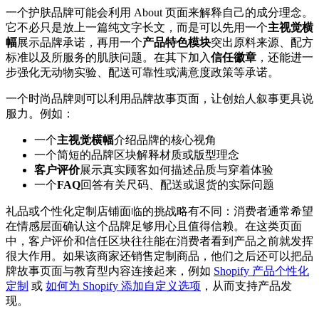
一个护肤品牌可能会利用 About 页面来解释自己的成分理念。
它不必只是放上一篇纯文字长文，而是可以先用一个
主视觉横
幅
展示品牌承诺，再用一个
产品特色模块
突出原料来源、配方
标准以及所服务的肌肤问题。在其下加入
信任徽章
，还能进一
步强化无动物实验、配送可靠性或满意度政策等承诺。
一个时尚品牌则可以利用品牌故事页面，让创始人叙事更具说
服力。例如：
一个
主视觉横幅
介绍品牌的核心视角
一个简短的品牌区块解释材质或版型理念
客户评价
展示真实顾客如何描述品质与穿着体验
一个
FAQ
回答有关尺码、配送或退货的实际问题
礼品或个性化定制店铺面临的挑战略有不同：消费者通常希望
在情感层面确认这个品牌足够用心且值得信赖。在这类页面
中，客户评价和信任区块往往能在消费者看到产品之前就发挥
很大作用。如果该商家还销售定制商品，他们之后还可以把品
牌故事页面与教育型内容连接起来，例如
Shopify 产品个性化
定制
或
如何为 Shopify 添加自定义选项
，从而支持产品发
现。