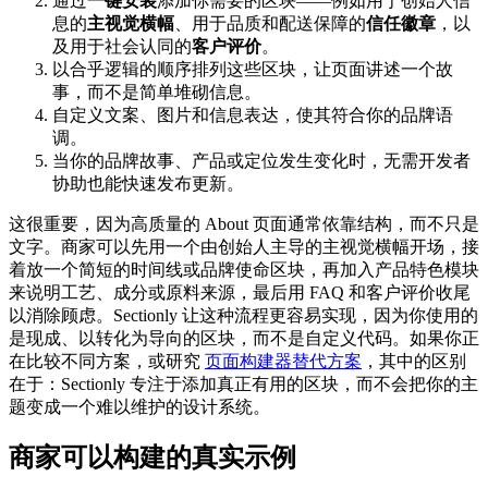
通过
一键安装
添加你需要的区块——例如用于创始人信
息的
主视觉横幅
、用于品质和配送保障的
信任徽章
，以
及用于社会认同的
客户评价
。
以合乎逻辑的顺序排列这些区块，让页面讲述一个故
事，而不是简单堆砌信息。
自定义文案、图片和信息表达，使其符合你的品牌语
调。
当你的品牌故事、产品或定位发生变化时，无需开发者
协助也能快速发布更新。
这很重要，因为高质量的 About 页面通常依靠结构，而不只是
文字。商家可以先用一个由创始人主导的主视觉横幅开场，接
着放一个简短的时间线或品牌使命区块，再加入产品特色模块
来说明工艺、成分或原料来源，最后用 FAQ 和客户评价收尾
以消除顾虑。Sectionly 让这种流程更容易实现，因为你使用的
是现成、以转化为导向的区块，而不是自定义代码。如果你正
在比较不同方案，或研究
页面构建器替代方案
，其中的区别
在于：Sectionly 专注于添加真正有用的区块，而不会把你的主
题变成一个难以维护的设计系统。
商家可以构建的真实示例