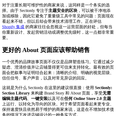
对于注重长期可维护性的商家来说，这同样是一个务实的选
择。由于 Sectionly 专注于
主题安全的区块
，可以被干净地添
加或移除，因此它避免了重量级工具中常见的问题：页面现在
看起来不错，但以后却会带来技术清理工作。正在评估
Shopify 集成
的商家往往会忽视这一运营层面的好处，但每当
你重新设计、发起营销活动或调整优先级时，这一点都非常重
要。
更好的 About 页面应该帮助销售
一个优秀的品牌故事页面不仅仅是品牌塑造练习。它通过减少
疑虑、澄清价值并让店铺显得更可信来支持转化。最有效的页
面会把叙事与证明结合起来：清晰的介绍、明确的视觉层级、
信任信号、客户声音，以及对常见异议的回应。
这就是为什么 Sectionly 在这里的建议很直接：使用
Sectionly:
Section Library
来构建 Brand Story 和 About 页面，享受
无需
编辑主题代码
、
一键安装
以及可在
任何 Online Store 2.0 主题
上运行、以转化为导向的区块。对于希望页面看起来更专业、
保持速度快且依然易于维护的商家来说，这是在不增加技术债
务的情况下改进店铺设计的一种务实方式。