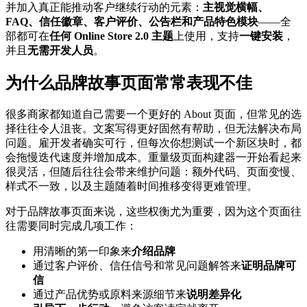
并加入真正能推动客户继续行动的元素：
主视觉横幅、
FAQ、信任徽章、客户评价、公告栏和产品特色模块
——全
部都可在
任何 Online Store 2.0 主题
上使用，支持
一键安装
，
并且
无需开发人员
。
为什么品牌故事页面常常表现不佳
很多商家都知道自己需要一个更好的 About 页面，但常见的选
择往往令人沮丧。文案写得更好固然有帮助，但无法解决布局
问题。雇开发者确实可行，但每次你想测试一个新区块时，都
会拖慢迭代速度并增加成本。重量级页面构建器一开始看起来
很灵活，但随后往往会带来维护问题：额外代码、页面变慢、
样式不一致，以及主题随着时间推移变得更难管理。
对于品牌故事页面来说，这些权衡尤为重要，因为这个页面往
往需要同时完成几项工作：
用清晰的第一印象来
介绍品牌
通过客户评价、信任信号和常见问题解答来
证明品牌可
信
通过产品优势或原料来源细节来
说明差异化