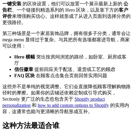
一键安装
的区块设置，他们可以放置一个展示最新上新的
公
告栏
、一个链接到精选系列的 Hero 区块，以及靠下方的
客户
评价
来增强购买信心。这样就形成了从进入页面到选择分类的
更强路径。
第三种场景是一个家居装饰品牌，拥有很多子分类，通常会让
mega menu 显得过于复杂。与其把所有选项都塞进导航，商家
可以使用：
Hero 横幅
突出按房间浏览的路径，如卧室、厨房或客
厅
信任徽章
提前回应关于配送、退货或工艺的顾虑
FAQ 区块
在顾客点击集合页前回答实用问题
这些并不是单纯的视觉调整。它们会直接降低顾客理解购物路
径时的摩擦。如果你的店铺还依赖定制或引导式购买，
Sectionly 更广泛的生态也包含关于
Shopify product
personalization
和
how to add custom options to Shopify
的实用内
容，这通常也能与更清晰的导航形成互补。
这种方法最适合谁